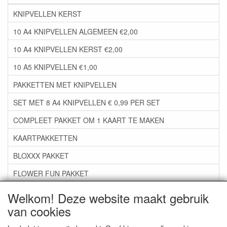
KNIPVELLEN KERST
10 A4 KNIPVELLEN ALGEMEEN €2,00
10 A4 KNIPVELLEN KERST €2,00
10 A5 KNIPVELLEN €1,00
PAKKETTEN MET KNIPVELLEN
SET MET 8 A4 KNIPVELLEN € 0,99 PER SET
COMPLEET PAKKET OM 1 KAART TE MAKEN
KAARTPAKKETTEN
BLOXXX PAKKET
FLOWER FUN PAKKET
***GROEP 06*** TAPE/LIJM SNIJMALLEN STEMPELS
Welkom! Deze website maakt gebruik
van cookies
***GROEP 07*** KAARTEN +SCRAP TOEBEHOREN