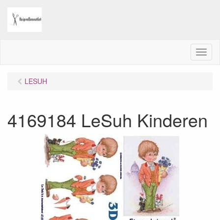
M
e
n
LESUH
u
4169184 LeSuh Kinderen