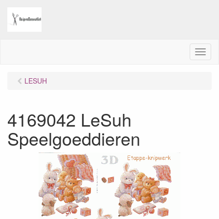
M
e
n
LESUH
u
4169042 LeSuh
Speelgoeddieren