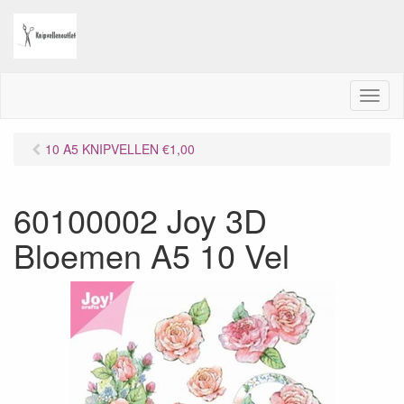
M
e
n
10 A5 KNIPVELLEN €1,00
u
60100002 Joy 3D
Bloemen A5 10 Vel