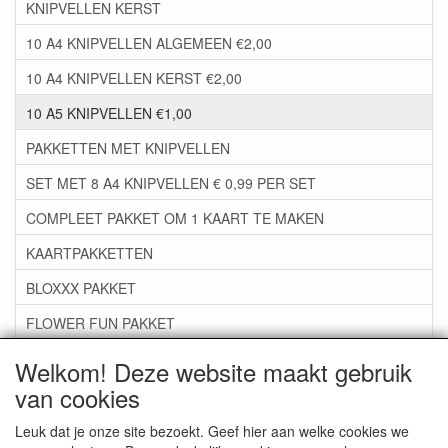
KNIPVELLEN KERST
10 A4 KNIPVELLEN ALGEMEEN €2,00
10 A4 KNIPVELLEN KERST €2,00
10 A5 KNIPVELLEN €1,00
PAKKETTEN MET KNIPVELLEN
SET MET 8 A4 KNIPVELLEN € 0,99 PER SET
COMPLEET PAKKET OM 1 KAART TE MAKEN
KAARTPAKKETTEN
BLOXXX PAKKET
FLOWER FUN PAKKET
***GROEP 06*** TAPE/LIJM SNIJMALLEN STEMPELS
Welkom! Deze website maakt gebruik
van cookies
***GROEP 07*** KAARTEN +SCRAP TOEBEHOREN
***GROEP 08*** TEKENEN EN KLEUREN, GELPEN,MARKER
Leuk dat je onze site bezoekt. Geef hier aan welke cookies we