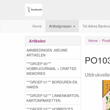
Home
Artikelgroepen
Tel Adres Bankn
Artikelen
Home
Prod
AANBIEDINGEN ,NIEUWE
ARTIKELEN
PO103
***GROEP 00***
HOBBYJOURNAAL + CRAFTED
MEMORIES
Uitdrukvell
***GROEP 01*** BORDUREN EN
HAKEN
***GROEP 02*** LINNENKARTON,
KARTONPAKKETTEN
***GROEP 03***,HOBBYDOTS,