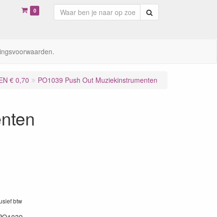
0
Zoeken
ingsvoorwaarden.
N € 0,70
PO1039 Push Out Muziekinstrumenten
nten
lusief btw