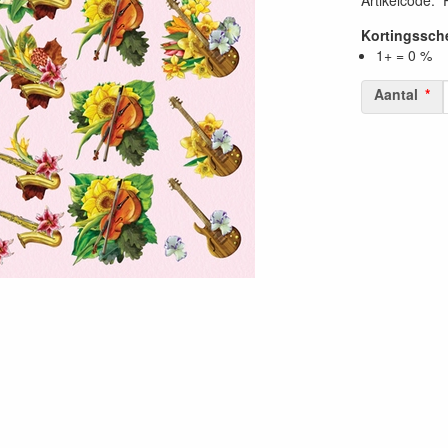
Artikelcode
:
Kortingssc
1+ = 0 %
Aantal