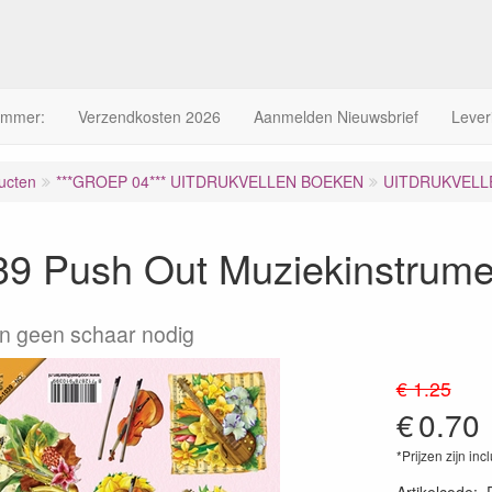
ummer:
Verzendkosten 2026
Aanmelden Nieuwsbrief
Lever
ucten
***GROEP 04*** UITDRUKVELLEN BOEKEN
UITDRUKVELLE
9 Push Out Muziekinstrume
en geen schaar nodig
€ 1.25
€
0.70
*Prijzen zijn inc