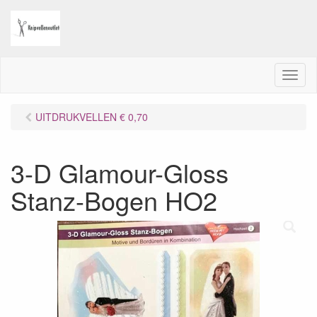
M
e
n
UITDRUKVELLEN € 0,70
u
3-D Glamour-Gloss
Stanz-Bogen HO2