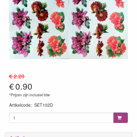
€ 2.20
€
0.90
*Prijzen zijn inclusief btw
Artikelcode
:
SET102D