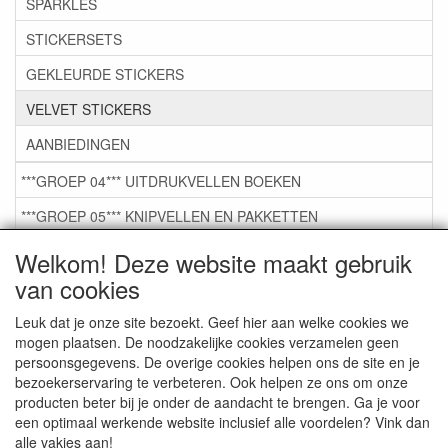
SPARKLES
STICKERSETS
GEKLEURDE STICKERS
VELVET STICKERS
AANBIEDINGEN
***GROEP 04*** UITDRUKVELLEN BOEKEN
***GROEP 05*** KNIPVELLEN EN PAKKETTEN
***GROEP 06*** TAPE/LIJM SNIJMALLEN STEMPELS
Welkom! Deze website maakt gebruik
van cookies
***GROEP 07*** KAARTEN +SCRAP TOEBEHOREN
***GROEP 08*** TEKENEN EN KLEUREN, GELPEN,MARKER
Leuk dat je onze site bezoekt. Geef hier aan welke cookies we
mogen plaatsen. De noodzakelijke cookies verzamelen geen
***GROEP 09*** KRALEN EN TOEBEHOREN
persoonsgegevens. De overige cookies helpen ons de site en je
bezoekerservaring te verbeteren. Ook helpen ze ons om onze
***GROEP 10*** WENSKAARTEN MET ENV. €0,75
producten beter bij je onder de aandacht te brengen. Ga je voor
een optimaal werkende website inclusief alle voordelen? Vink dan
alle vakjes aan!