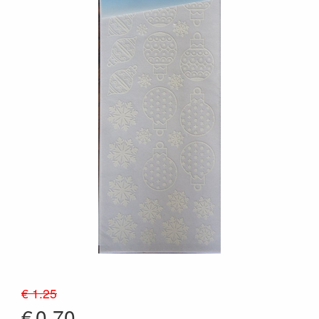
€ 1.25
€
0.70