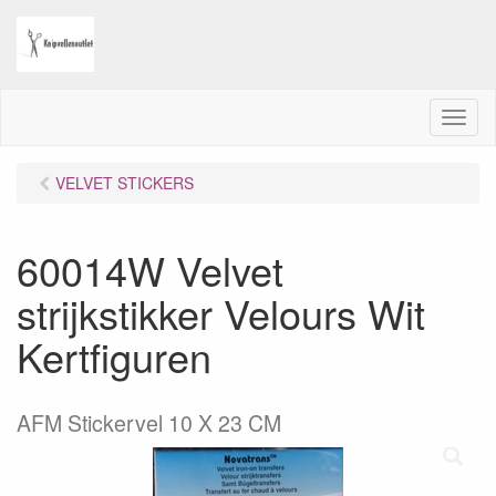
M
e
n
VELVET STICKERS
u
60014W Velvet
strijkstikker Velours Wit
Kertfiguren
AFM Stickervel 10 X 23 CM