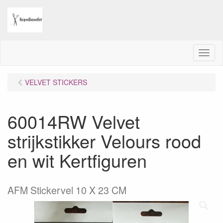
M
e
n
VELVET STICKERS
u
60014RW Velvet
strijkstikker Velours rood
en wit Kertfiguren
AFM Stickervel 10 X 23 CM