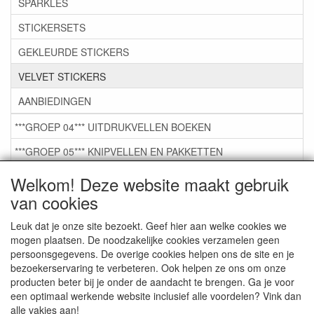
SPARKLES
STICKERSETS
GEKLEURDE STICKERS
VELVET STICKERS
AANBIEDINGEN
***GROEP 04*** UITDRUKVELLEN BOEKEN
***GROEP 05*** KNIPVELLEN EN PAKKETTEN
***GROEP 06*** TAPE/LIJM SNIJMALLEN STEMPELS
Welkom! Deze website maakt gebruik
van cookies
***GROEP 07*** KAARTEN +SCRAP TOEBEHOREN
***GROEP 08*** TEKENEN EN KLEUREN, GELPEN,MARKER
Leuk dat je onze site bezoekt. Geef hier aan welke cookies we
mogen plaatsen. De noodzakelijke cookies verzamelen geen
***GROEP 09*** KRALEN EN TOEBEHOREN
persoonsgegevens. De overige cookies helpen ons de site en je
bezoekerservaring te verbeteren. Ook helpen ze ons om onze
***GROEP 10*** WENSKAARTEN MET ENV. €0,75
producten beter bij je onder de aandacht te brengen. Ga je voor
een optimaal werkende website inclusief alle voordelen? Vink dan
alle vakjes aan!