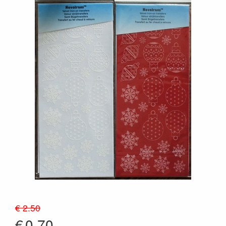
€ 2.50
€
0.70