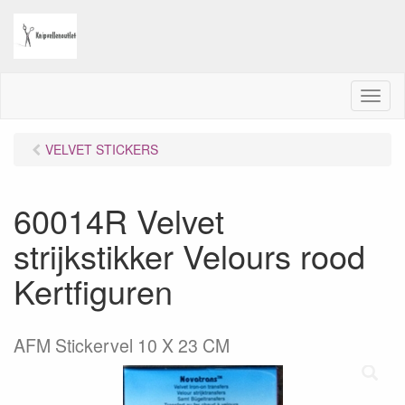
M
e
n
VELVET STICKERS
u
60014R Velvet
strijkstikker Velours rood
Kertfiguren
AFM Stickervel 10 X 23 CM