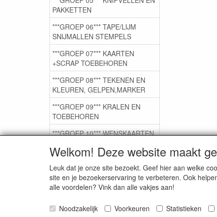
PAKKETTEN
***GROEP 06*** TAPE/LIJM
SNIJMALLEN STEMPELS
***GROEP 07*** KAARTEN
+SCRAP TOEBEHOREN
***GROEP 08*** TEKENEN EN
KLEUREN, GELPEN,MARKER
***GROEP 09*** KRALEN EN
TOEBEHOREN
***GROEP 10*** WENSKAARTEN
MET ENV. €0,75
Welkom! Deze website maakt geb
Leuk dat je onze site bezoekt. Geef hier aan welke 
Service
site en je bezoekerservaring te verbeteren. Ook helpe
alle voordelen? Vink dan alle vakjes aan!
Artikelgroepen
Noodzakelijk
Voorkeuren
Statistieken