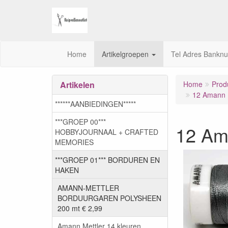
Home
Artikelgroepen
Tel Adres Bankn
Artikelen
Home
Prod
12 Amann M
******AANBIEDINGEN*****
***GROEP 00***
12 Am
HOBBYJOURNAAL + CRAFTED
MEMORIES
***GROEP 01*** BORDUREN EN
HAKEN
AMANN-METTLER
BORDUURGAREN POLYSHEEN
200 mt € 2,99
Amann Mettler 14 kleuren