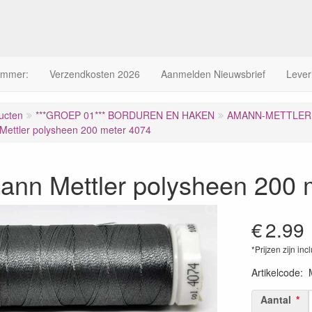
ummer:
Verzendkosten 2026
Aanmelden Nieuwsbrief
Lever
ucten
***GROEP 01*** BORDUREN EN HAKEN
AMANN-METTLER 
ettler polysheen 200 meter 4074
ann Mettler polysheen 200 
€
2.99
*Prijzen zijn inc
Artikelcode
:
Aantal