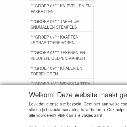
***GROEP 05*** KNIPVELLEN EN
PAKKETTEN
***GROEP 06*** TAPE/LIJM
SNIJMALLEN STEMPELS
***GROEP 07*** KAARTEN
+SCRAP TOEBEHOREN
***GROEP 08*** TEKENEN EN
KLEUREN, GELPEN,MARKER
***GROEP 09*** KRALEN EN
TOEBEHOREN
***GROEP 10*** WENSKAARTEN
MET ENV. €0,75
Welkom! Deze website maakt geb
Leuk dat je onze site bezoekt. Geef hier aan welke 
Service
site en je bezoekerservaring te verbeteren. Ook helpe
alle voordelen? Vink dan alle vakjes aan!
Artikelgroepen