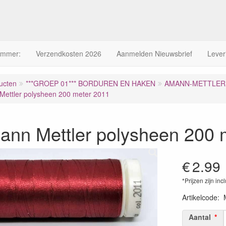
ummer:
Verzendkosten 2026
Aanmelden Nieuwsbrief
Lever
ucten
***GROEP 01*** BORDUREN EN HAKEN
AMANN-METTLER 
ettler polysheen 200 meter 2011
ann Mettler polysheen 200 
€
2.99
*Prijzen zijn inc
Artikelcode
:
Aantal