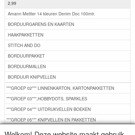
2,99
Amann Mettler 14 kleuren Denim Doc 100mtr.
BORDUURGARENS EN KAARTEN
HAAKPAKKETTEN
STITCH AND DO
BORDUURPAKKET
BORDUURMALLEN
BORDUUR KNIPVELLEN
***GROEP 02*** LINNENKARTON, KARTONPAKKETTEN
***GROEP 03***,HOBBYDOTS, SPARKLES
***GROEP 04*** UITDRUKVELLEN BOEKEN
***GROEP 05*** KNIPVELLEN EN PAKKETTEN
***GROEP 06*** TAPE/LIJM SNIJMALLEN STEMPELS
Welkom! Deze website maakt gebruik