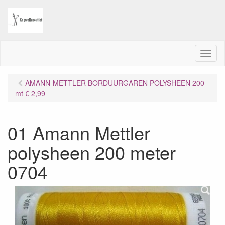
M
e
n
AMANN-METTLER BORDUURGAREN POLYSHEEN 200
u
mt € 2,99
01 Amann Mettler
polysheen 200 meter
0704