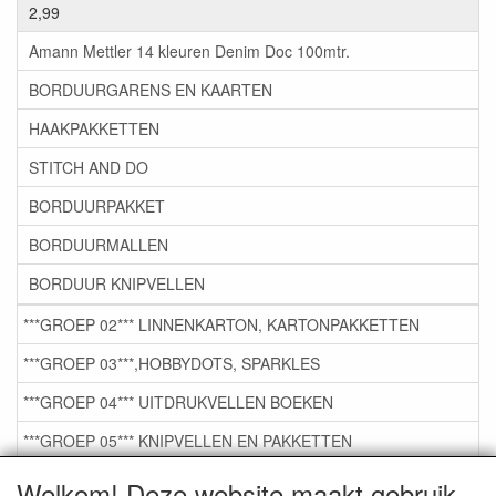
2,99
Amann Mettler 14 kleuren Denim Doc 100mtr.
BORDUURGARENS EN KAARTEN
HAAKPAKKETTEN
STITCH AND DO
BORDUURPAKKET
BORDUURMALLEN
BORDUUR KNIPVELLEN
***GROEP 02*** LINNENKARTON, KARTONPAKKETTEN
***GROEP 03***,HOBBYDOTS, SPARKLES
***GROEP 04*** UITDRUKVELLEN BOEKEN
***GROEP 05*** KNIPVELLEN EN PAKKETTEN
***GROEP 06*** TAPE/LIJM SNIJMALLEN STEMPELS
Welkom! Deze website maakt gebruik