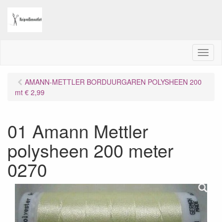
M
e
n
AMANN-METTLER BORDUURGAREN POLYSHEEN 200
u
mt € 2,99
01 Amann Mettler
polysheen 200 meter
0270