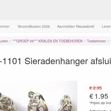
ummer:
Verzendkosten 2026
Aanmelden Nieuwsbrief
Lever
ucten
***GROEP 09*** KRALEN EN TOEBEHOREN
Toebehoren
1101 Sieradenhanger afslui
€ 2.95
€
1.95
*Prijzen zijn inc