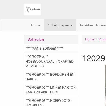
Home
Artikelgroepen
Tel Adres Bankn
Artikelen
Home
Prod
******AANBIEDINGEN*****
12029-
***GROEP 00***
HOBBYJOURNAAL + CRAFTED
MEMORIES
***GROEP 01*** BORDUREN EN
HAKEN
***GROEP 02*** LINNENKARTON,
KARTONPAKKETTEN
***GROEP 03***,HOBBYDOTS,
SPARKLES