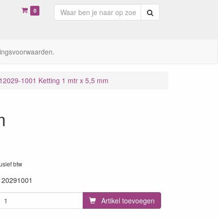
0
Zoeken
ingsvoorwaarden.
12029-1001 Ketting 1 mtr x 5,5 mm
m
lusief btw
120291001
Artikel toevoegen