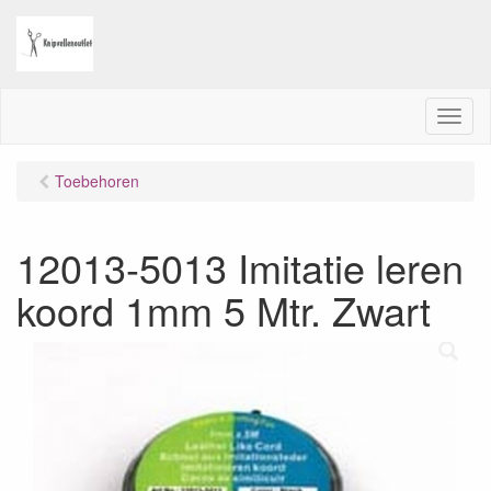
M
e
n
Toebehoren
u
12013-5013 Imitatie leren
koord 1mm 5 Mtr. Zwart