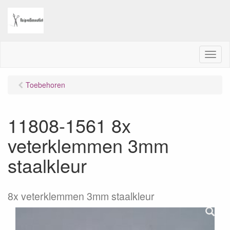
M
e
n
Toebehoren
u
11808-1561 8x
veterklemmen 3mm
staalkleur
8x veterklemmen 3mm staalkleur