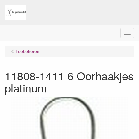
M
e
n
Toebehoren
u
11808-1411 6 Oorhaakjes
platinum