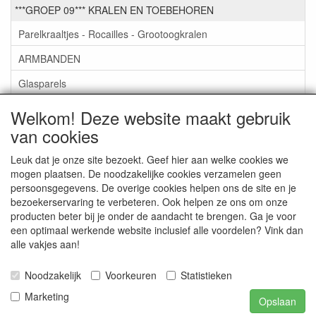
***GROEP 09*** KRALEN EN TOEBEHOREN
Parelkraaltjes - Rocailles - Grootoogkralen
ARMBANDEN
Glasparels
GlasKralen
Welkom! Deze website maakt gebruik
van cookies
Toebehoren
Kettingen om zelf te maken
Leuk dat je onze site bezoekt. Geef hier aan welke cookies we
mogen plaatsen. De noodzakelijke cookies verzamelen geen
LEATHER-LIKE KOORD VIERKANT 5M X3MM €0,50
persoonsgegevens. De overige cookies helpen ons de site en je
bezoekerservaring te verbeteren. Ook helpen ze ons om onze
***GROEP 10*** WENSKAARTEN MET ENV. €0,75
producten beter bij je onder de aandacht te brengen. Ga je voor
een optimaal werkende website inclusief alle voordelen? Vink dan
alle vakjes aan!
Service
Artikelgroepen
Noodzakelijk
Voorkeuren
Statistieken
Marketing
Opslaan