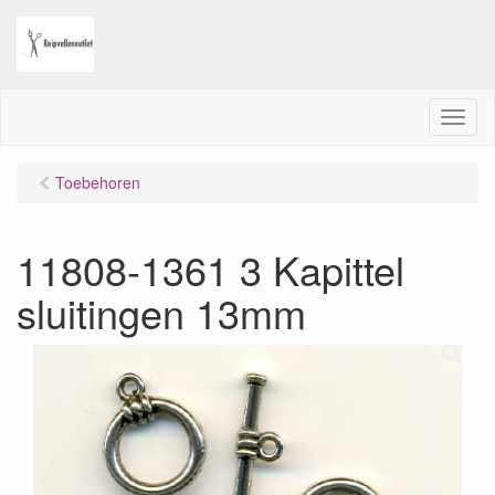
M
e
n
Toebehoren
u
11808-1361 3 Kapittel
sluitingen 13mm