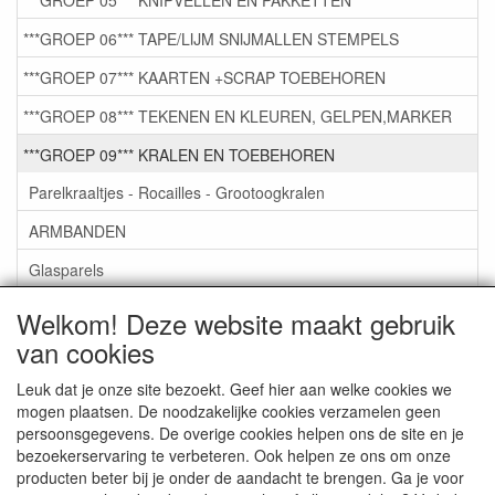
***GROEP 06*** TAPE/LIJM SNIJMALLEN STEMPELS
***GROEP 07*** KAARTEN +SCRAP TOEBEHOREN
***GROEP 08*** TEKENEN EN KLEUREN, GELPEN,MARKER
***GROEP 09*** KRALEN EN TOEBEHOREN
Parelkraaltjes - Rocailles - Grootoogkralen
ARMBANDEN
Glasparels
GlasKralen
Welkom! Deze website maakt gebruik
van cookies
Toebehoren
Kettingen om zelf te maken
Leuk dat je onze site bezoekt. Geef hier aan welke cookies we
mogen plaatsen. De noodzakelijke cookies verzamelen geen
LEATHER-LIKE KOORD VIERKANT 5M X3MM €0,50
persoonsgegevens. De overige cookies helpen ons de site en je
bezoekerservaring te verbeteren. Ook helpen ze ons om onze
***GROEP 10*** WENSKAARTEN MET ENV. €0,75
producten beter bij je onder de aandacht te brengen. Ga je voor