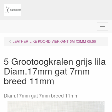
M
e
n
LEATHER-LIKE KOORD VIERKANT 5M X3MM €0,50
u
5 Grootoogkralen grijs lila
Diam.17mm gat 7mm
breed 11mm
Diam.17mm gat 7mm breed 11mm