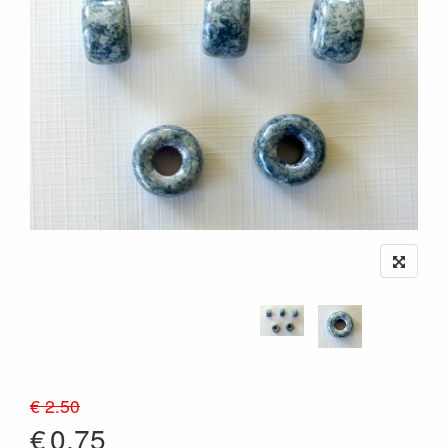
€ 2.50
€
0.75