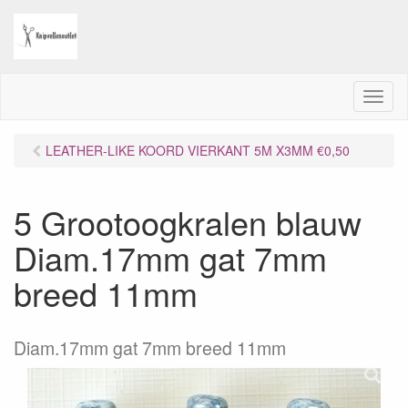
M
e
n
LEATHER-LIKE KOORD VIERKANT 5M X3MM €0,50
u
5 Grootoogkralen blauw
Diam.17mm gat 7mm
breed 11mm
Diam.17mm gat 7mm breed 11mm