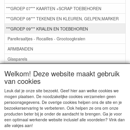
***GROEP 07*** KAARTEN +SCRAP TOEBEHOREN
***GROEP 08*** TEKENEN EN KLEUREN, GELPEN,MARKER
***GROEP 09*** KRALEN EN TOEBEHOREN
Parelkraaltjes - Rocailles - Grootoogkralen
ARMBANDEN
Glasparels
GlasKralen
Welkom! Deze website maakt gebruik
van cookies
Toebehoren
Kettingen om zelf te maken
Leuk dat je onze site bezoekt. Geef hier aan welke cookies we
mogen plaatsen. De noodzakelijke cookies verzamelen geen
LEATHER-LIKE KOORD VIERKANT 5M X3MM €0,50
persoonsgegevens. De overige cookies helpen ons de site en je
bezoekerservaring te verbeteren. Ook helpen ze ons om onze
***GROEP 10*** WENSKAARTEN MET ENV. €0,75
producten beter bij je onder de aandacht te brengen. Ga je voor
een optimaal werkende website inclusief alle voordelen? Vink dan
alle vakjes aan!
Service