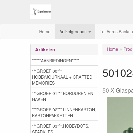
Home
Artikelgroepen
Tel Adres Bankn
Artikelen
Home
Prod
******AANBIEDINGEN*****
501023
***GROEP 00***
HOBBYJOURNAAL + CRAFTED
MEMORIES
50 X Glaspa
***GROEP 01*** BORDUREN EN
HAKEN
***GROEP 02*** LINNENKARTON,
KARTONPAKKETTEN
***GROEP 03***,HOBBYDOTS,
SPARKLES