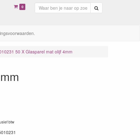
0
Zoeken
ingsvoorwaarden.
010231 50 X Glasparel mat olijf 4mm
 4mm
lusief btw
5010231