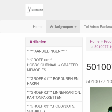
Home
Artikelgroepen
Tel Adres Bankn
Artikelen
Home
Prod
5010077 10
******AANBIEDINGEN*****
***GROEP 00***
50100
HOBBYJOURNAAL + CRAFTED
MEMORIES
***GROEP 01*** BORDUREN EN
5010077 10
HAKEN
***GROEP 02*** LINNENKARTON,
KARTONPAKKETTEN
***GROEP 03***,HOBBYDOTS,
SPARKLES