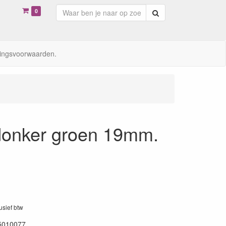
0
Zoeken
ingsvoorwaarden.
 donker groen 19mm.
lusief btw
5010077