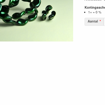
Kortingssc
1+ = 0 %
Aantal