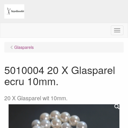
M
e
n
Glasparels
u
5010004 20 X Glasparel
ecru 10mm.
20 X Glasparel wit 10mm.