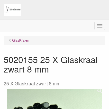
M
e
n
GlasKralen
u
5020155 25 X Glaskraal
zwart 8 mm
25 X Glaskraal zwart 8 mm