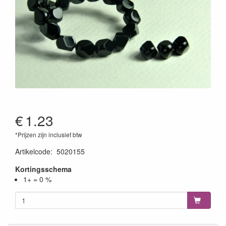
€
1.23
*Prijzen zijn inclusief btw
Artikelcode
:
5020155
Kortingsschema
1+ = 0 %