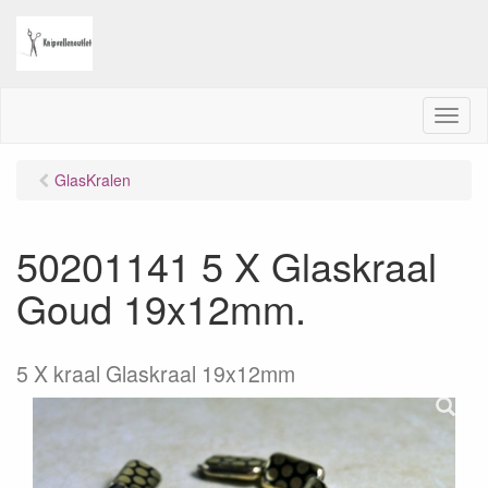
M
e
n
GlasKralen
u
50201141 5 X Glaskraal
Goud 19x12mm.
5 X kraal Glaskraal 19x12mm