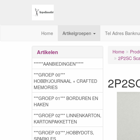
Home
Artikelgroepen
Tel Adres Bankn
Artikelen
Home
Prod
2P2SC Scal
******AANBIEDINGEN*****
***GROEP 00***
2P2SC 
HOBBYJOURNAAL + CRAFTED
MEMORIES
***GROEP 01*** BORDUREN EN
HAKEN
***GROEP 02*** LINNENKARTON,
KARTONPAKKETTEN
***GROEP 03***,HOBBYDOTS,
SPARKLES