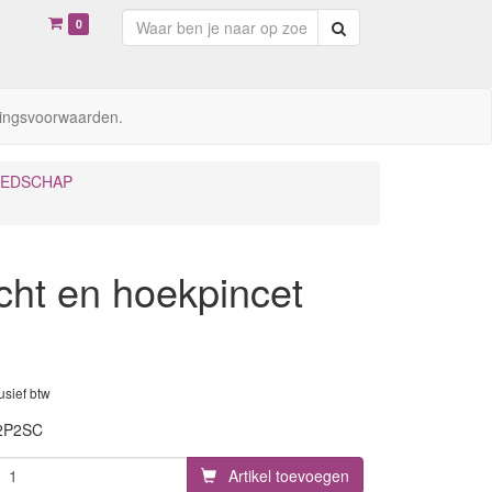
0
Zoeken
ingsvoorwaarden.
EDSCHAP
cht en hoekpincet
lusief btw
2P2SC
Artikel toevoegen