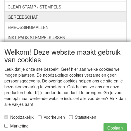
CLEAR STAMP / STEMPELS
GEREEDSCHAP
EMBOSSINGMALLEN
INKT PADS STEMPELKUSSEN
ZAKJES ENVELOPPEN
Welkom! Deze website maakt gebruik
van cookies
***GROEP 07*** KAARTEN +SCRAP TOEBEHOREN
***GROEP 08*** TEKENEN EN KLEUREN, GELPEN,MARKER
Leuk dat je onze site bezoekt. Geef hier aan welke cookies we
mogen plaatsen. De noodzakelijke cookies verzamelen geen
***GROEP 09*** KRALEN EN TOEBEHOREN
persoonsgegevens. De overige cookies helpen ons de site en je
bezoekerservaring te verbeteren. Ook helpen ze ons om onze
***GROEP 10*** WENSKAARTEN MET ENV. €0,75
producten beter bij je onder de aandacht te brengen. Ga je voor
een optimaal werkende website inclusief alle voordelen? Vink dan
alle vakjes aan!
Service
Artikelgroepen
Noodzakelijk
Voorkeuren
Statistieken
Marketing
Opslaan