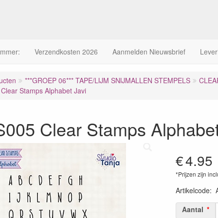
ummer:
Verzendkosten 2026
Aanmelden Nieuwsbrief
Lever
ucten
***GROEP 06*** TAPE/LIJM SNIJMALLEN STEMPELS
CLEA
Clear Stamps Alphabet Javi
005 Clear Stamps Alphabet
€
4.95
*Prijzen zijn inc
Artikelcode
:
Aantal