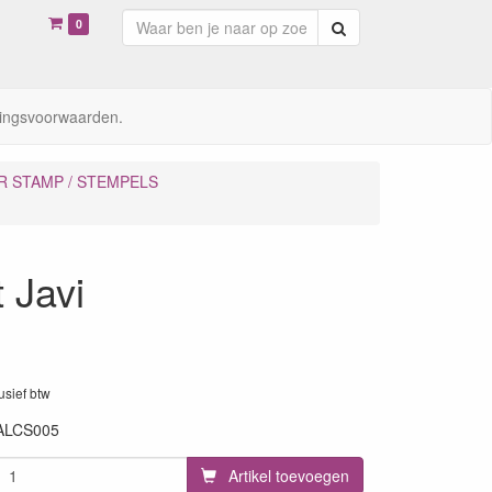
0
Zoeken
ingsvoorwaarden.
R STAMP / STEMPELS
 Javi
lusief btw
ALCS005
Artikel toevoegen