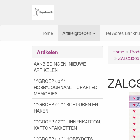
Home
Artikelgroepen
Tel Adres Bankn
Artikelen
Home
Prod
ZALCS005 
AANBIEDINGEN ,NIEUWE
ARTIKELEN
ZALCS
***GROEP 00***
HOBBYJOURNAAL + CRAFTED
MEMORIES
***GROEP 01*** BORDUREN EN
HAKEN
***GROEP 02*** LINNENKARTON,
KARTONPAKKETTEN
***GROEP 03***,HOBBYDOTS,