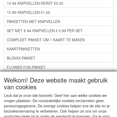
10 A4 KNIPVELLEN KERST €2,00
10 A5 KNIPVELLEN €1,00
PAKKETTEN MET KNIPVELLEN
SET MET 8 A4 KNIPVELLEN € 0,99 PER SET
COMPLEET PAKKET OM 1 KAART TE MAKEN
KAARTPAKKETTEN
BLOXXX PAKKET
FLOWER FUN PAKKET
***GROEP 06*** TAPE/LIJM SNIJMALLEN STEMPELS
Welkom! Deze website maakt gebruik
van cookies
***GROEP 07*** KAARTEN +SCRAP TOEBEHOREN
***GROEP 08*** TEKENEN EN KLEUREN, GELPEN,MARKER
Leuk dat je onze site bezoekt. Geef hier aan welke cookies we
mogen plaatsen. De noodzakelijke cookies verzamelen geen
***GROEP 09*** KRALEN EN TOEBEHOREN
persoonsgegevens. De overige cookies helpen ons de site en je
bezoekerservaring te verbeteren. Ook helpen ze ons om onze
***GROEP 10*** WENSKAARTEN MET ENV. €0,75
producten beter bij je onder de aandacht te brengen. Ga je voor