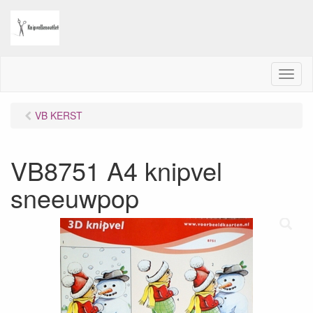
M
e
n
VB KERST
u
VB8751 A4 knipvel
sneeuwpop