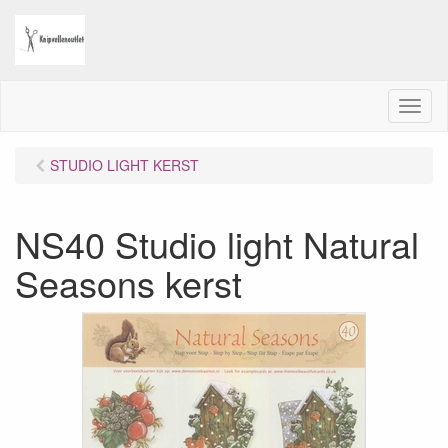
M
e
n
STUDIO LIGHT KERST
u
NS40 Studio light Natural
Seasons kerst