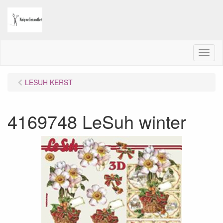
M
e
n
LESUH KERST
u
4169748 LeSuh winter