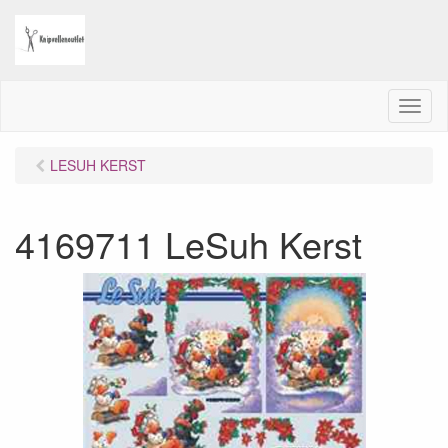
M
e
n
LESUH KERST
u
4169711 LeSuh Kerst