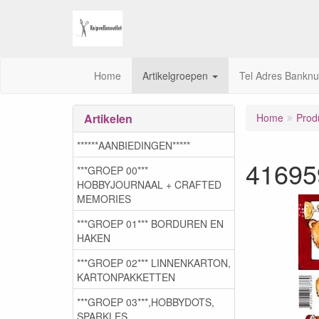
Home
Artikelgroepen
Tel Adres Bankn
Artikelen
Home
Prod
******AANBIEDINGEN*****
41695
***GROEP 00***
HOBBYJOURNAAL + CRAFTED
MEMORIES
***GROEP 01*** BORDUREN EN
HAKEN
***GROEP 02*** LINNENKARTON,
KARTONPAKKETTEN
***GROEP 03***,HOBBYDOTS,
SPARKLES