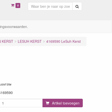
0
Zoeken
ingsvoorwaarden.
N KERST
LESUH KERST
4169590 LeSuh Kerst
lusief btw
4169590
Artikel toevoegen