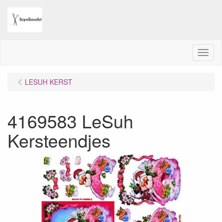
M
e
n
LESUH KERST
u
4169583 LeSuh
Kersteendjes