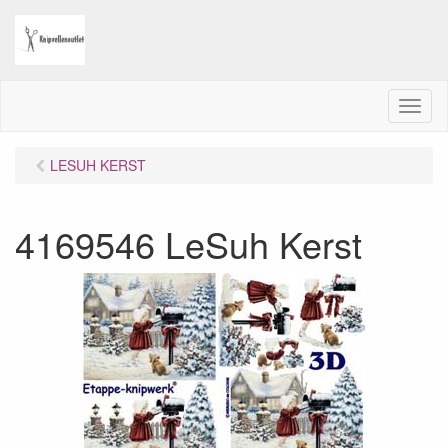
M
e
n
LESUH KERST
u
4169546 LeSuh Kerst