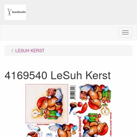
M
e
n
LESUH KERST
u
4169540 LeSuh Kerst