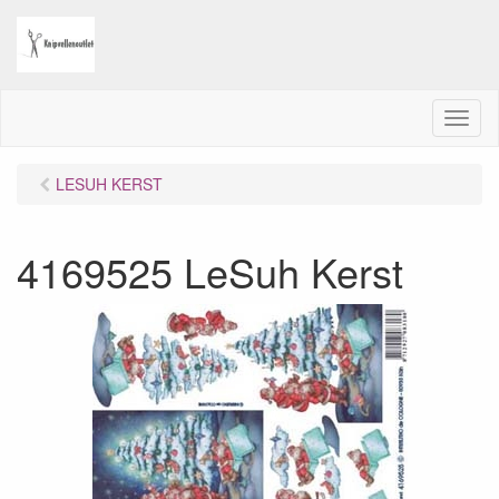
M
e
n
LESUH KERST
u
4169525 LeSuh Kerst