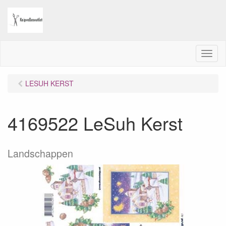
M
e
n
LESUH KERST
u
4169522 LeSuh Kerst
Landschappen