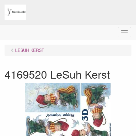
M
e
n
LESUH KERST
u
4169520 LeSuh Kerst