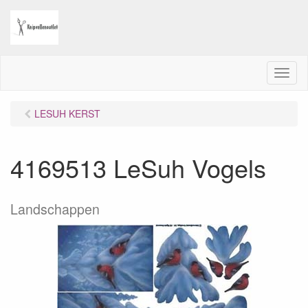
M
e
n
LESUH KERST
u
4169513 LeSuh Vogels
Landschappen