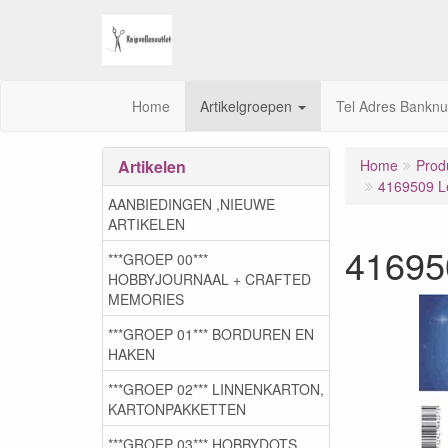
Home
Artikelgroepen
Tel Adres Bankn
Artikelen
Home
Prod
4169509 L
AANBIEDINGEN ,NIEUWE
ARTIKELEN
41695
***GROEP 00***
HOBBYJOURNAAL + CRAFTED
MEMORIES
***GROEP 01*** BORDUREN EN
HAKEN
***GROEP 02*** LINNENKARTON,
KARTONPAKKETTEN
***GROEP 03***,HOBBYDOTS,