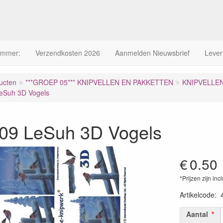
ummer:
Verzendkosten 2026
Aanmelden Nieuwsbrief
Lever
ucten
***GROEP 05*** KNIPVELLEN EN PAKKETTEN
KNIPVELLE
eSuh 3D Vogels
09 LeSuh 3D Vogels
€
0.50
*Prijzen zijn inc
Artikelcode
:
Aantal