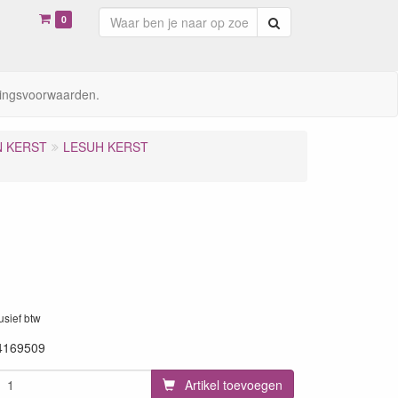
0
Zoeken
ingsvoorwaarden.
N KERST
LESUH KERST
lusief btw
4169509
Artikel toevoegen