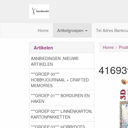
Home
Artikelgroepen
Tel Adres Bankn
Artikelen
Home
Prod
AANBIEDINGEN ,NIEUWE
ARTIKELEN
41693
***GROEP 00***
HOBBYJOURNAAL + CRAFTED
MEMORIES
***GROEP 01*** BORDUREN EN
HAKEN
***GROEP 02*** LINNENKARTON,
KARTONPAKKETTEN
***GROEP 03***,HOBBYDOTS,