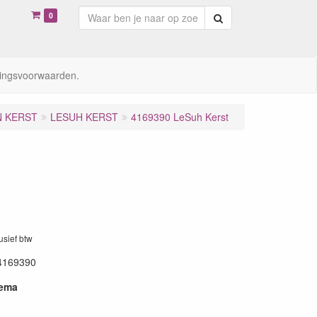
0
Zoeken
ingsvoorwaarden.
N KERST
LESUH KERST
4169390 LeSuh Kerst
lusief btw
4169390
hema