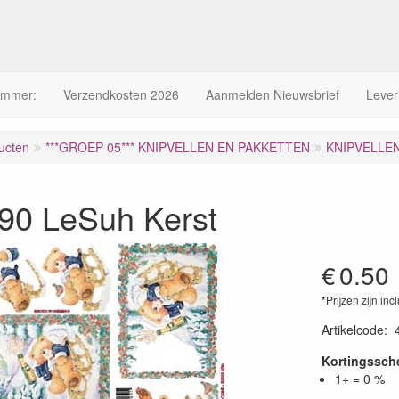
ummer:
Verzendkosten 2026
Aanmelden Nieuwsbrief
Lever
ucten
***GROEP 05*** KNIPVELLEN EN PAKKETTEN
KNIPVELLE
90 LeSuh Kerst
€
0.50
*Prijzen zijn inc
Artikelcode
:
Kortingssc
1+ = 0 %