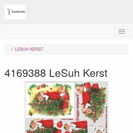
M
e
n
LESUH KERST
u
4169388 LeSuh Kerst