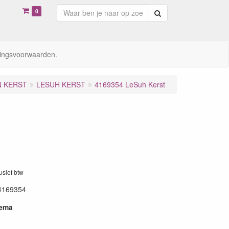
0
Zoeken
ingsvoorwaarden.
N KERST
LESUH KERST
4169354 LeSuh Kerst
lusief btw
4169354
hema