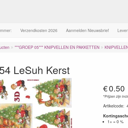
ummer:
Verzendkosten 2026
Aanmelden Nieuwsbrief
Lever
ucten
***GROEP 05*** KNIPVELLEN EN PAKKETTEN
KNIPVELLE
54 LeSuh Kerst
€
0.50
*Prijzen zijn inc
Artikelcode
:
Kortingssc
1+ = 0 %