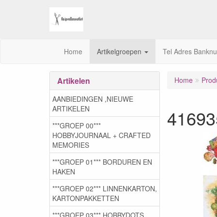
Home
Artikelgroepen
Tel Adres Bankn
Artikelen
Home
Prod
AANBIEDINGEN ,NIEUWE
ARTIKELEN
41693
***GROEP 00***
HOBBYJOURNAAL + CRAFTED
MEMORIES
***GROEP 01*** BORDUREN EN
HAKEN
***GROEP 02*** LINNENKARTON,
KARTONPAKKETTEN
***GROEP 03***,HOBBYDOTS,