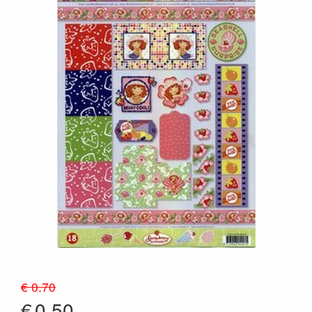
€ 0.70
€
0.50