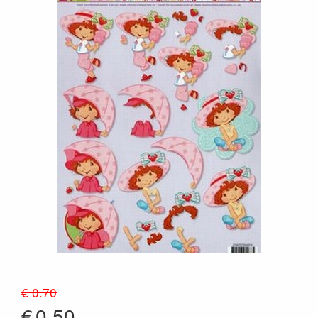
€ 0.70
€
0.50