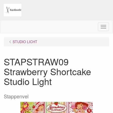
M
e
n
STUDIO LICHT
u
STAPSTRAW09
Strawberry Shortcake
Studio Light
Stappenvel