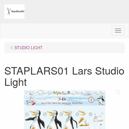
M
e
n
STUDIO LICHT
u
STAPLARS01 Lars Studio
Light