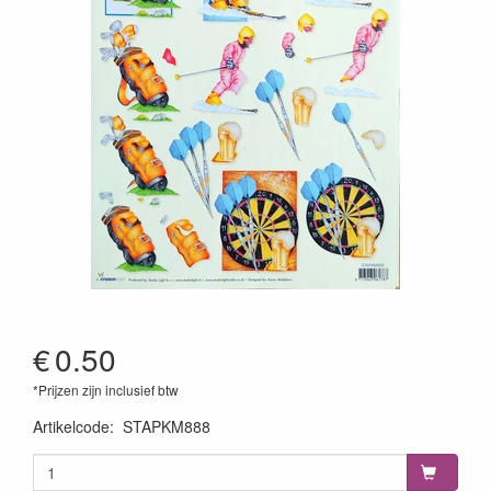
€
0.50
*Prijzen zijn inclusief btw
Artikelcode
:
STAPKM888