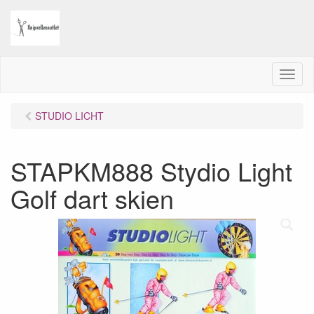
M
e
n
STUDIO LICHT
u
STAPKM888 Stydio Light
Golf dart skien